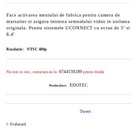
Face activarea meniului de fabrica pentru camera de
marsarier si asigura intrarea semnalului video in unitatea
originala. Pentru sistemele UCONNECT cu ecran de 5' si
8.4'
Rezolutie:
NTSC 480p
Îmi doresc
0744559289
Nu este in stoc, contactati-ne la
pentru detalii
EDOTEC
Producător:
Tweet
Evaluează