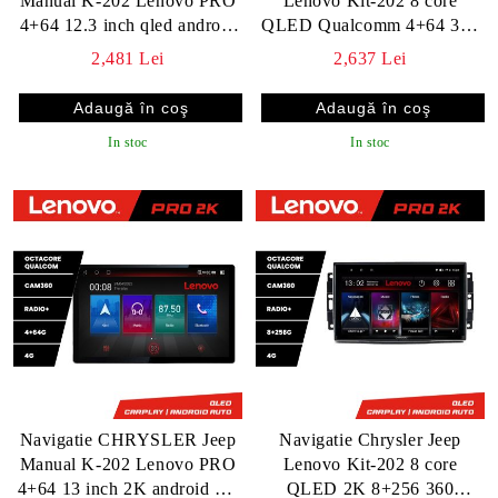
Manual K-202 Lenovo PRO
Lenovo Kit-202 8 core
4+64 12.3 inch qled android
QLED Qualcomm 4+64 360
4G DSP gps internet C v2
Android Waze USB
2,481 Lei
2,637 Lei
Navigatie Internet Youtube
Radio v2
In stoc
In stoc
Navigatie CHRYSLER Jeep
Navigatie Chrysler Jeep
Manual K-202 Lenovo PRO
Lenovo Kit-202 8 core
4+64 13 inch 2K android 4G
QLED 2K 8+256 360