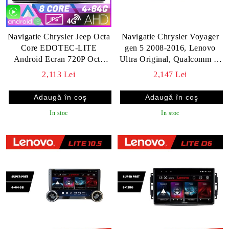
Navigatie Chrysler Jeep Octa
Navigatie Chrysler Voyager
Core EDOTEC-LITE
gen 5 2008-2016, Lenovo
Android Ecran 720P Octa
Ultra Original, Qualcomm 8-
Core 4+32 Carplay Android
Core, 4G, Camera 360,
2,113 Lei
2,147 Lei
auto v2
CarPlay Wireless, 4+64GB,
10.1"
In stoc
In stoc