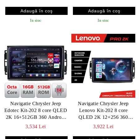
360 Toslink v2
In stoc
In stoc
Navigatie Chrysler Jeep
Navigatie Chrysler Jeep
Edotec Kit-202 8 core QLED
Lenovo Kit-202 8 core
2K 16+512GB 360 Android
QLED 2K 12+256 360
Waze USB Navigatie Internet
Android Waze USB
3,534 Lei
3,922 Lei
Youtube Radio v2
Navigatie Internet Youtube
Radio v2