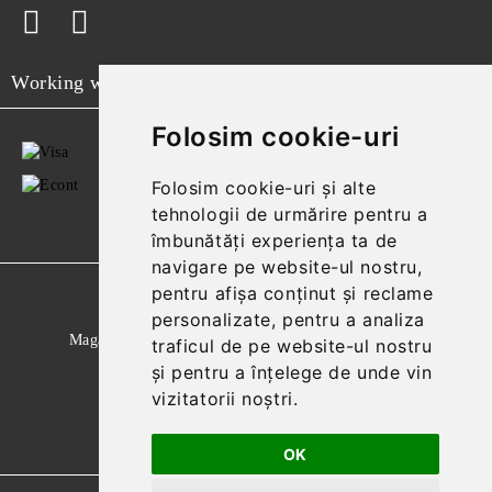
Working with
Folosim cookie-uri
Folosim cookie-uri și alte
tehnologii de urmărire pentru a
îmbunătăți experiența ta de
navigare pe website-ul nostru,
pentru afișa conținut și reclame
GDPR
personalizate, pentru a analiza
Magazinul nostru respecta 100% prevederile GDPR.
traficul de pe website-ul nostru
și pentru a înțelege de unde vin
Citeste politica de confidentialitate
vizitatorii noștri.
Informatiile mele personale
OK