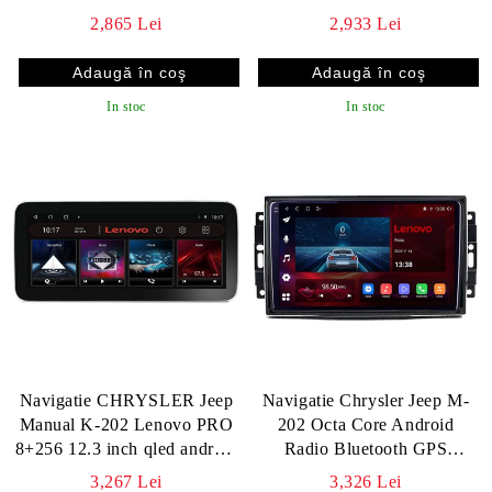
DSP gps internet C v2
Android Waze USB
2,865 Lei
2,933 Lei
Navigatie Internet Youtube
Radio v2
In stoc
In stoc
Navigatie CHRYSLER Jeep
Navigatie Chrysler Jeep M-
Manual K-202 Lenovo PRO
202 Octa Core Android
8+256 12.3 inch qled android
Radio Bluetooth GPS
4G DSP gps internet C v2
WIFI/4G DSP 2K 8+128GB
3,267 Lei
3,326 Lei