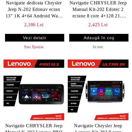
Navigatie dedicata Chrysler
Navigatie CHRYSLER Jeep
Jeep N-202 Edonav ecran
Manual Kit-202 Edotec 2
13" 1K 4+64 Android Waze
ecrane 8 core 4+128 21.6
USB Navigatie 4G 360
inch Incell android Wifi 5Ghz
2,386 Lei
2,425 Lei
Toslink Youtube Radio KIT-
gps internet C v2
202 V2
Vezi detalii
Stoc Epuizat
In stoc
Navigatie CHRYSLER Jeep
Navigatie Chrysler Jeep