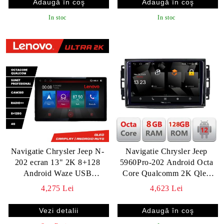
In stoc
In stoc
Navigatie Chrysler Jeep N-
Navigatie Chrysler Jeep
202 ecran 13" 2K 8+128
5960Pro-202 Android Octa
Android Waze USB
Core Qualcomm 2K Qled
Navigatie 4G 360 Toslink
8+128 DTS DSP 360 4G
4,275 Lei
4,623 Lei
Youtube Radio KIT-20 v2
Optical v2
Vezi detalii