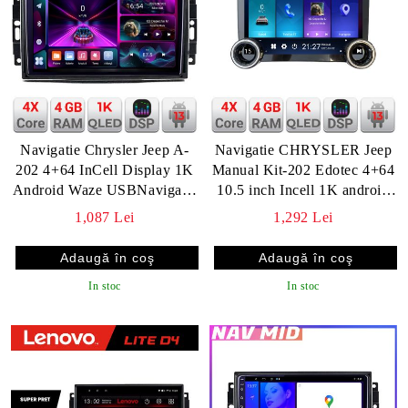
Navigatie Chrysler Jeep A-
Navigatie CHRYSLER Jeep
202 4+64 InCell Display 1K
Manual Kit-202 Edotec 4+64
Android Waze USBNavigatie
10.5 inch Incell 1K android
Internet Youtube Radio V2
Wifi 5Ghz gps internet C v2
1,087 Lei
1,292 Lei
In stoc
In stoc