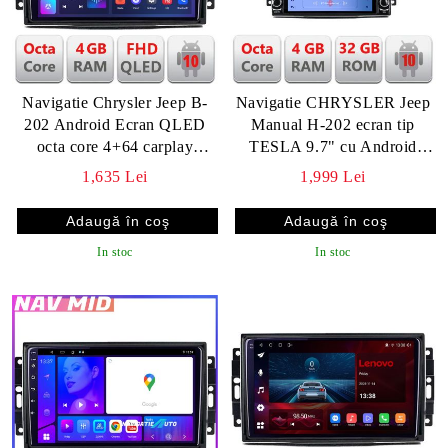
Navigatie Chrysler Jeep B-
Navigatie CHRYSLER Jeep
202 Android Ecran QLED
Manual H-202 ecran tip
octa core 4+64 carplay
TESLA 9.7" cu Android
android auto KIT-202+EDT-
Radio Bluetooth Internet GPS
1,635 Lei
1,999 Lei
E310V3 v2
WIFI 4+32GB DSP 4G O v2
In stoc
In stoc