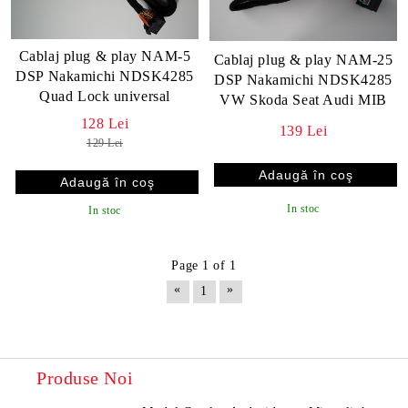
Cablaj plug & play NAM-5
Cablaj plug & play NAM-25
DSP Nakamichi NDSK4285
DSP Nakamichi NDSK4285
Quad Lock universal
VW Skoda Seat Audi MIB
128 Lei
139 Lei
129 Lei
In stoc
In stoc
Page 1 of 1
«
»
1
Produse Noi