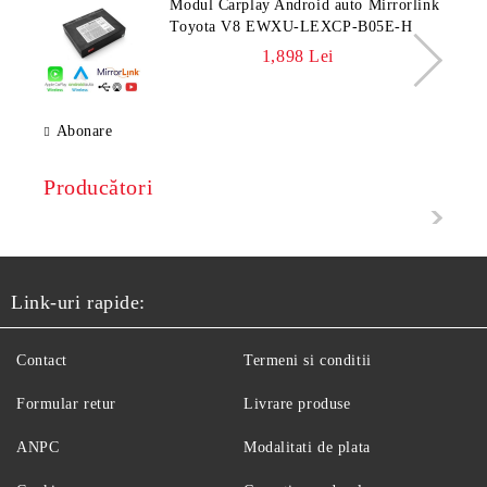
Modul Carplay Android auto Mirrorlink
Toyota V8 EWXU-LEXCP-B05E-H
1,898 Lei
Abonare
Producători
Link-uri rapide:
Contact
Termeni si conditii
Formular retur
Livrare produse
ANPC
Modalitati de plata