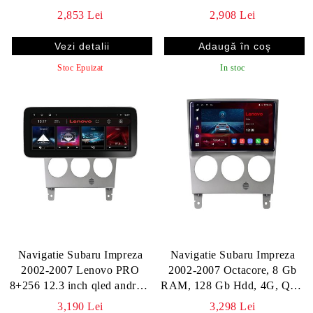
8+256 360 Lenovo
DSP gps internet KIT-
2,853 Lei
2,908 Lei
impreza2002
Vezi detalii
Stoc Epuizat
In stoc
Navigatie Subaru Impreza
Navigatie Subaru Impreza
2002-2007 Lenovo PRO
2002-2007 Octacore, 8 Gb
8+256 12.3 inch qled android
RAM, 128 Gb Hdd, 4G, Qled
4G DSP gps internet KIT-
2K, DSP, Carplay AA,
3,190 Lei
3,298 Lei