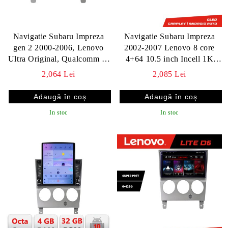
Navigatie Subaru Impreza
Navigatie Subaru Impreza
gen 2 2000-2006, Lenovo
2002-2007 Lenovo 8 core
Ultra Original, Qualcomm 8-
4+64 10.5 inch Incell 1K
Core, 4G, Camera 360,
android Wifi 5Ghz gps
2,064 Lei
2,085 Lei
CarPlay Wireless, 4+64GB,
internet KIT-impreza2002
9"
In stoc
In stoc