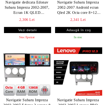
Navigatie dedicata Edonav
Navigatie Subaru Impreza
Subaru Impreza 2002-2007,
2002-2007 Android ecran
Ecran 1K QLED
Qled 2K Octa core 8+128
13",Octacore,4Gb
KIT-impreza2002+EDT-
2,306 Lei
2,341 Lei
RAM,64Gb
E409V3
Hdd,4G,360,DSP,Carplay,Bluetooth
Vezi detalii
Stoc Epuizat
In stoc
Navigatie Subaru Impreza
Navigatie Subaru Impreza