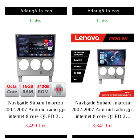
impreza2002
360,Bluetooth
In stoc
In stoc
Navigatie Subaru Impreza
Navigatie Subaru Impreza
2002-2007 Android radio gps
2002-2007 Android radio gps
internet 8 core QLED 2K
internet 8 core QLED 2K
16+512GB 360 Edotec
12+256 360 Lenovo
3,499 Lei
3,841 Lei