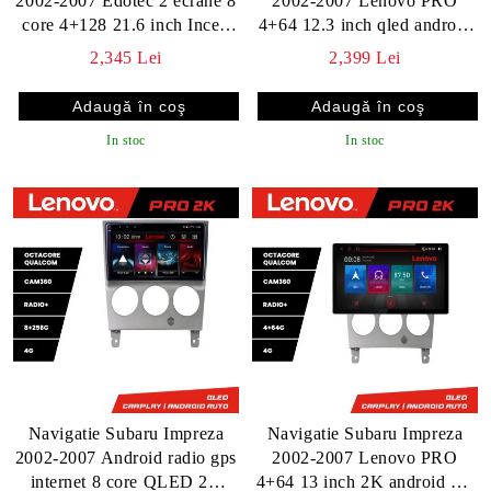
2002-2007 Edotec 2 ecrane 8
2002-2007 Lenovo PRO
core 4+128 21.6 inch Incell
4+64 12.3 inch qled android
android Wifi 5Ghz gps
4G DSP gps internet KIT-
2,345 Lei
2,399 Lei
internet KIT-impreza2002
impreza2002
In stoc
In stoc
Navigatie Subaru Impreza
Navigatie Subaru Impreza
2002-2007 Android radio gps
2002-2007 Lenovo PRO
internet 8 core QLED 2K
4+64 13 inch 2K android 4G