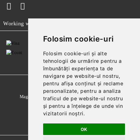
Working with
Folosim cookie-uri
Folosim cookie-uri și alte
tehnologii de urmărire pentru a
îmbunătăți experiența ta de
navigare pe website-ul nostru,
pentru afișa conținut și reclame
GDPR
personalizate, pentru a analiza
Magazinul nostru respecta 100% prevederile GDPR.
traficul de pe website-ul nostru
și pentru a înțelege de unde vin
Citeste politica de confidentialitate
vizitatorii noștri.
Informatiile mele personale
OK