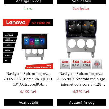
Vezi detalii
In stoc
Stoc Epuizat
Navigatie Subaru Impreza
Navigatie Subaru Impreza
2002-2007, Ecran 2K QLED
2002-2007 Android radio gps
13",Octacore,8Gb
internet octa core 8+128
RAM,128Gb
carplay android auto
4,199 Lei
4,379 Lei
Hdd,4G,360,DSP,Carplay,Bluetooth
Vezi detalii