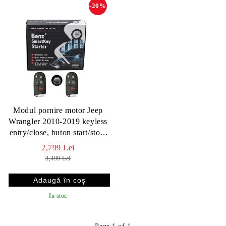
-20%
Modul pornire motor Jeep
Wrangler 2010-2019 keyless
entry/close, buton start/stop,
pornire motor (cu pornire
2,799 Lei
cheie) - BENZSPECIALIST
3,499 Lei
In stoc