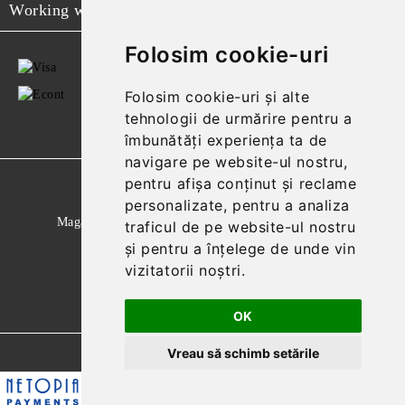
Working with
Folosim cookie-uri
Folosim cookie-uri și alte
tehnologii de urmărire pentru a
îmbunătăți experiența ta de
navigare pe website-ul nostru,
pentru afișa conținut și reclame
GDPR
personalizate, pentru a analiza
Magazinul nostru respecta 100% prevederile GDPR.
traficul de pe website-ul nostru
și pentru a înțelege de unde vin
Citeste politica de confidentialitate
vizitatorii noștri.
Informatiile mele personale
OK
Vreau să schimb setările
Solutie comert electronic Seliton