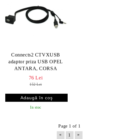
Connects2 CTVXUSB
adaptor priza USB OPEL
ANTARA, CORSA
76 Lei
152 Lei
In stoc
Page 1 of 1
«
»
1