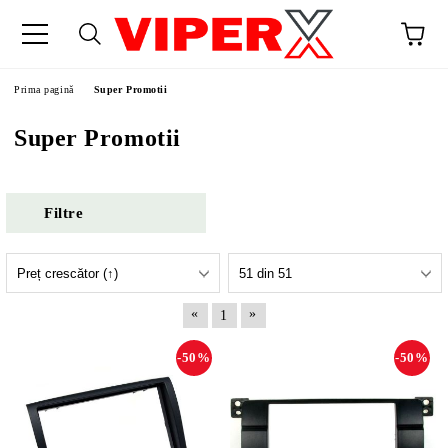
Prima pagină
Super Promotii
Super Promotii
Filtre
«
»
1
-50%
-50%