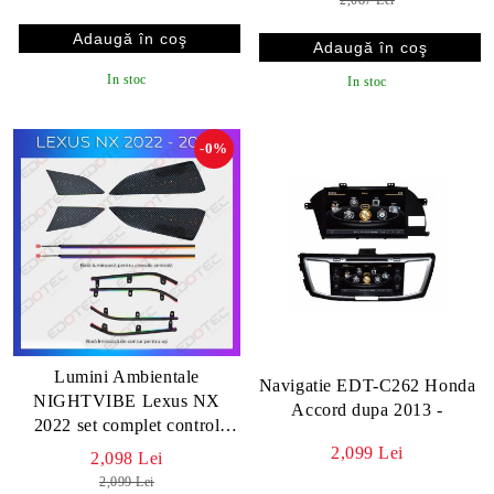
2,087 Lei
In stoc
In stoc
-0%
Lumini Ambientale
Navigatie EDT-C262 Honda
NIGHTVIBE Lexus NX
Accord dupa 2013 -
2022 set complet control
telefon sau sistem original
2,099 Lei
2,098 Lei
2,099 Lei