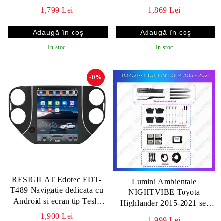
internet Renault Megane 4
1,799 Lei
1,869 Lei
In stoc
In stoc
-0%
RESIGILAT Edotec EDT-
Lumini Ambientale
T489 Navigatie dedicata cu
NIGHTVIBE Toyota
Android si ecran tip Tesla
Highlander 2015-2021 set
VW Tiguan 2014-
complet control telefon sau
1,900 Lei
1,999 Lei