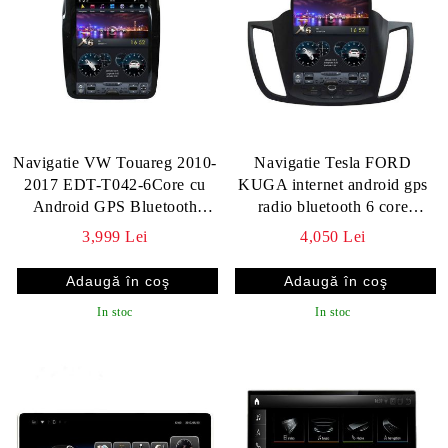
Navigatie VW Touareg 2010-
Navigatie Tesla FORD
2017 EDT-T042-6Core cu
KUGA internet android gps
Android GPS Bluetooth
radio bluetooth 6 core
Radio Internet procesor Six
resigilat
3,999 Lei
4,050 Lei
Core si ecran tip T
In stoc
In stoc