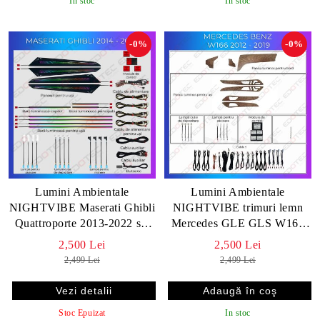
In stoc
In stoc
-0%
-0%
Lumini Ambientale
Lumini Ambientale
NIGHTVIBE Maserati Ghibli
NIGHTVIBE trimuri lemn
Quattroporte 2013-2022 set
Mercedes GLE GLS W166
complet control telefon sau
2012-2019 control pe
2,500 Lei
2,500 Lei
sistem original
sistemul original sau telefon
2,499 Lei
2,499 Lei
Vezi detalii
Stoc Epuizat
In stoc