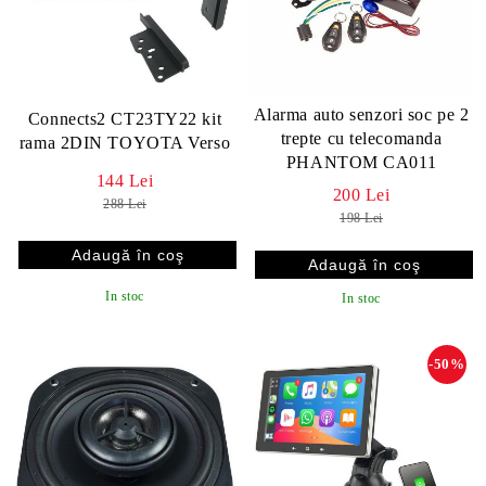
Alarma auto senzori soc pe 2
Connects2 CT23TY22 kit
trepte cu telecomanda
rama 2DIN TOYOTA Verso
PHANTOM CA011
144 Lei
200 Lei
288 Lei
198 Lei
In stoc
In stoc
-50%