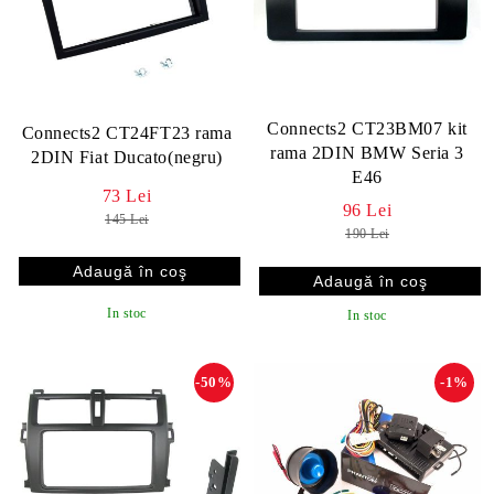
Connects2 CT23BM07 kit
Connects2 CT24FT23 rama
rama 2DIN BMW Seria 3
2DIN Fiat Ducato(negru)
E46
73 Lei
96 Lei
145 Lei
190 Lei
In stoc
In stoc
-50%
-1%