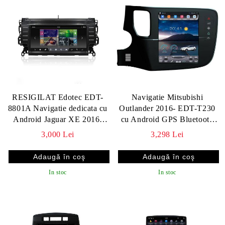
RESIGILAT Edotec EDT-
Navigatie Mitsubishi
8801A Navigatie dedicata cu
Outlander 2016- EDT-T230
Android Jaguar XE 2016-
cu Android GPS Bluetooth
2018 (39715)
Radio Internet procesor Six
3,000 Lei
3,298 Lei
Core si ecran tip T
In stoc
In stoc