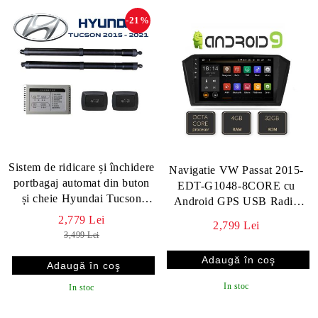
-21%
Sistem de ridicare și închidere
Navigatie VW Passat 2015-
portbagaj automat din buton
EDT-G1048-8CORE cu
și cheie Hyundai Tucson
Android GPS USB Radio
2015 - 2021 TL
Internet Bluetooth Octa Core
2,779 Lei
2,799 Lei
3,499 Lei
In stoc
In stoc