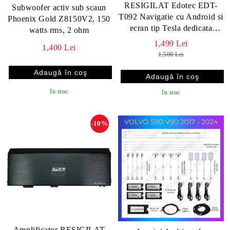
RESIGILAT Edotec EDT-
Subwoofer activ sub scaun
T092 Navigatie cu Android si
Phoenix Gold Z8150V2, 150
ecran tip Tesla dedicata
watts rms, 2 ohm
Hyundai Elantra 2014-
1,499 Lei
1,400 Lei
1,500 Lei
In stoc
In stoc
-10%
Amplificator RESIGILAT