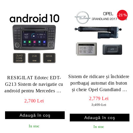
-21%
Sistem de ridicare și închidere
RESIGILAT Edotec EDT-
portbagaj automat din buton
G213 Sistem de navigatie cu
și cheie Opel Grandland X
android pentru Mercedes ML
2017 - 2019
GL Octa Core
2,779 Lei
2,700 Lei
3,499 Lei
In stoc
In stoc