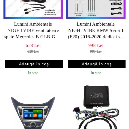
Lumini Ambientale
Lumini Ambientale
NIGHTVIBE ventilatoare
NIGHTVIBE BMW Seria 1
spate Mercedes B GLB GLA
(F20) 2016-2020 dedicat set
control pe sistemul original
complet control telefon sau
618 Lei
998 Lei
sau telefon
sistem original
620 Lei
999 Lei
In stoc
In stoc