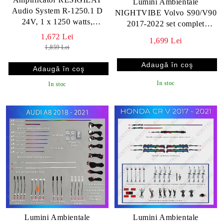
Lumini Ambientale
Audio System R-1250.1 D
NIGHTVIBE Volvo S90/V90
24V, 1 x 1250 watts,
2017-2022 set complet
monobloc, in 1 2 sau 4 ohm,
control telefon sau sistem
1,672 Lei
1,699 Lei
clasa D pentru subwoofer pt
original
1,859 Lei
camioane
In stoc
In stoc
Lumini Ambientale
Lumini Ambientale