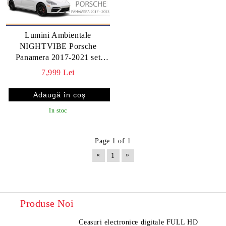
Lumini Ambientale
NIGHTVIBE Porsche
Panamera 2017-2021 set
complet cu trimuri control
7,999 Lei
telefon sau sistem original
In stoc
Page 1 of 1
«
»
1
Produse Noi
Ceasuri electronice digitale FULL HD