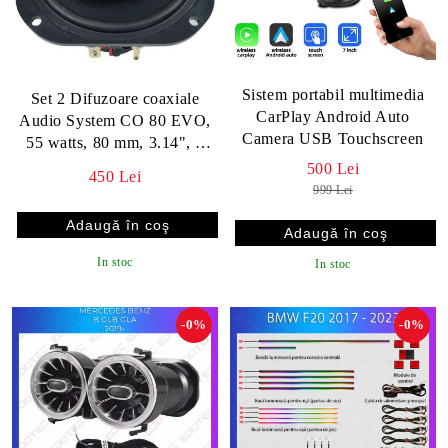
Sistem portabil multimedia
Set 2 Difuzoare coaxiale
CarPlay Android Auto
Audio System CO 80 EVO,
Camera USB Touchscreen
55 watts, 80 mm, 3.14", 3
ohm, HIGH LEVEL
500 Lei
450 Lei
999 Lei
In stoc
In stoc
-0%
-0%