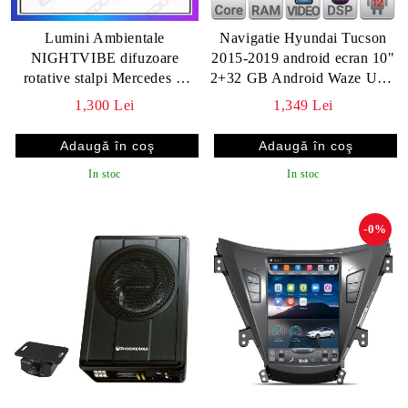
Lumini Ambientale
Navigatie Hyundai Tucson
NIGHTVIBE difuzoare
2015-2019 android ecran 10"
rotative stalpi Mercedes A
2+32 GB Android Waze USB
W177 CLA W118 control pe
Navigatie Internet Youtube
1,300 Lei
1,349 Lei
sistemul original sau telefon
Radio
In stoc
In stoc
-0%