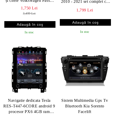
și cheie Volkswagen Passat
2010 - 2021 set complet cu
2010 - 2015
trimuri control telefon sau
1,750 Lei
1,799 Lei
sistem original
3,499 Lei
In stoc
In stoc
Navigatie dedicata Tesla
Sistem Multimedia Gps Tv
RES-T447-6CORE android 9
Bluetooth Kia Sorento
procesor PX6 4GB ram
Facelift