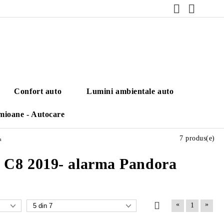
Confort auto
Lumini ambientale auto
mioane - Autocare
7 produs(e)
a
7 C8 2019- alarma Pandora
«
»
1