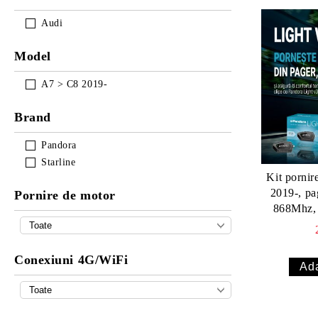
Audi
Model
A7 > C8 2019-
Brand
Pandora
Starline
Kit porni
2019-, pa
Pornire de motor
868Mhz,
inclus) -
Conexiuni 4G/WiFi