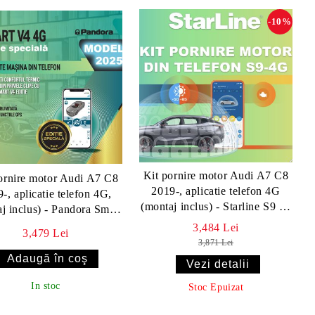
-10%
Kit pornire motor Audi A7 C8
ornire motor Audi A7 C8
2019-, aplicatie telefon 4G
-, aplicatie telefon 4G,
(montaj inclus) - Starline S9 v2
j inclus) - Pandora Smart
4G
v4 ES(fara tag)
3,484 Lei
3,479 Lei
3,871 Lei
Vezi detalii
In stoc
Stoc Epuizat