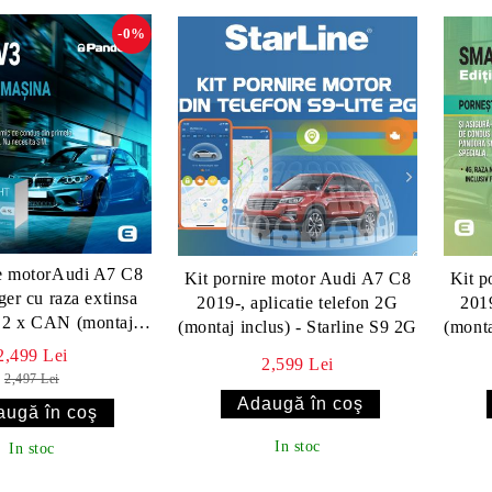
-0%
re motorAudi A7 C8
Kit pornire motor Audi A7 C8
Kit p
ger cu raza extinsa
2019-, aplicatie telefon 2G
2019
 2 x CAN (montaj
(montaj inclus) - Starline S9 2G
(monta
 Pandora LIGHT V3
2,499 Lei
2,599 Lei
2,497 Lei
In stoc
In stoc