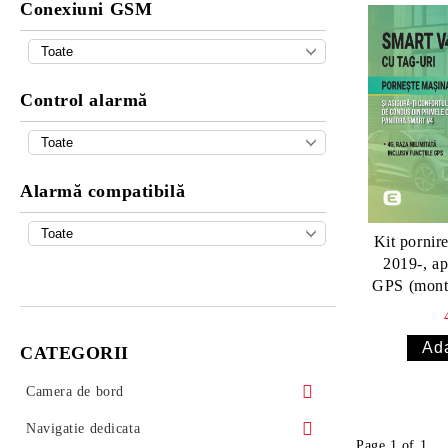
Conexiuni GSM
Control alarmă
Alarmă compatibilă
Kit pornir
2019-, ap
GPS (monta
Smar
CATEGORII
Camera de bord
Camera DVR universala 313 Autolensa
Navigatie dedicata
Page 1 of 1