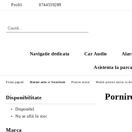
Profil
0744559289
Navigatie dedicata
Car Audio
Alar
Asistenta la parc
Prima pagină
Alarme auto si Securitate
Pornire motor
Modul pornire motor la dis
Pornir
Disponibilitate
Disponibil
Nu se află în stoc
Marca