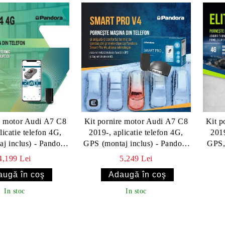
e motor Audi A7 C8
Kit pornire motor Audi A7 C8
Kit p
licatie telefon 4G,
2019-, aplicatie telefon 4G,
2019
j inclus) - Pandora
GPS (montaj inclus) - Pandora
GPS,
t v4 (cu tag)
Smart Pro V4 cu taguri
(mo
4,199 Lei
5,249 Lei
In stoc
In stoc