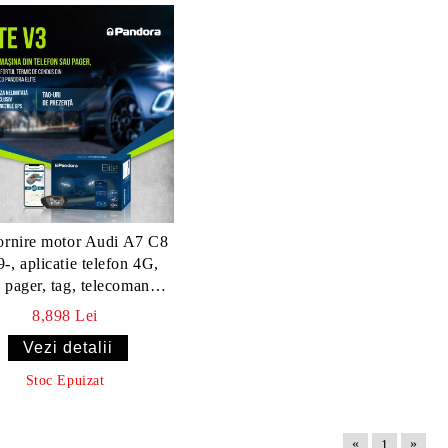
ornire motor Audi A7 C8
-, aplicatie telefon 4G,
 pager, tag, telecomanda
ntaj inclus) - Pandora
8,898 Lei
ELITE
Vezi detalii
Stoc Epuizat
«
»
1