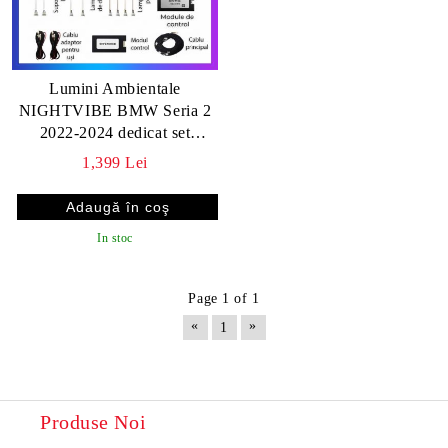
Lumini Ambientale
NIGHTVIBE BMW Seria 2
2022-2024 dedicat set
complet control telefon sau
1,399 Lei
sistem original
In stoc
Page 1 of 1
«
»
1
Produse Noi