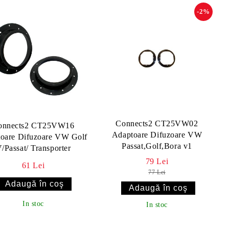
-2%
Connects2 CT25VW02
onnects2 CT25VW16
Adaptoare Difuzoare VW
oare Difuzoare VW Golf
Passat,Golf,Bora v1
/Passat/ Transporter
79 Lei
61 Lei
77 Lei
In stoc
In stoc