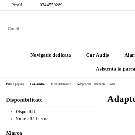
Profil
0744559289
Navigatie dedicata
Car Audio
Alar
Asistenta la parc
Prima pagină
Car audio
Inele difuzoare
Adaptorare Difuzoare Skoda
Adapto
Disponibilitate
Disponibil
Nu se află în stoc
Marca