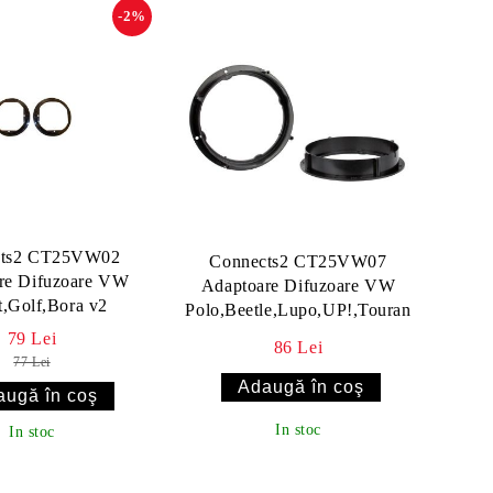
-2%
cts2 CT25VW02
Connects2 CT25VW07
re Difuzoare VW
Adaptoare Difuzoare VW
t,Golf,Bora v2
Polo,Beetle,Lupo,UP!,Touran
79 Lei
86 Lei
77 Lei
In stoc
In stoc