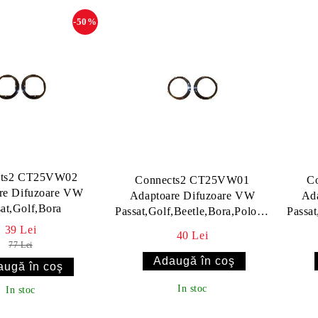
-50%
cts2 CT25VW02
Connects2 CT25VW01
C
re Difuzoare VW
Adaptoare Difuzoare VW
Ad
sat,Golf,Bora
Passat,Golf,Beetle,Bora,Polo,Scirocco
Passat
v2
39 Lei
40 Lei
77 Lei
In stoc
In stoc