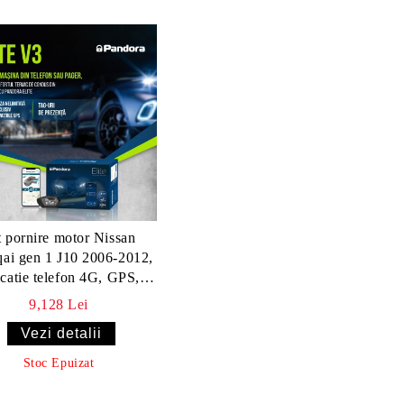
t pornire motor Nissan
ai gen 1 J10 2006-2012,
icatie telefon 4G, GPS,
 tag, telecomanda (montaj
9,128 Lei
clus) - Pandora ELITE
Vezi detalii
Stoc Epuizat