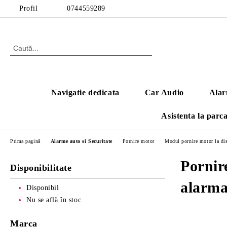
Profil
0744559289
Navigatie dedicata
Car Audio
Alar
Asistenta la parc
Prima pagină
Alarme auto si Securitate
Pornire motor
Modul pornire motor la dis
Pornir
Disponibilitate
alarm
Disponibil
Nu se află în stoc
Marca