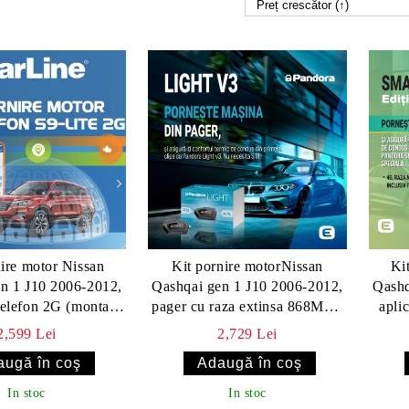
nire motor Nissan
Kit pornire motorNissan
Ki
n 1 J10 2006-2012,
Qashqai gen 1 J10 2006-2012,
Qashq
 telefon 2G (montaj
pager cu raza extinsa 868Mhz,
aplicati
 - Starline S9 2G
2 x CAN (montaj inclus) -
inc
2,599 Lei
2,729 Lei
Pandora LIGHT V3
In stoc
In stoc