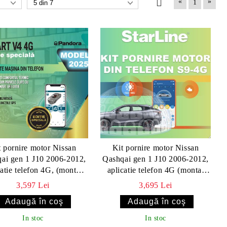
«
»
1
t pornire motor Nissan
Kit pornire motor Nissan
ai gen 1 J10 2006-2012,
Qashqai gen 1 J10 2006-2012,
e telefon 4G, (montaj
aplicatie telefon 4G (montaj
lus) - Pandora Smart v4
inclus) - Starline S9 v2 4G
3,597 Lei
3,695 Lei
ES(fara tag)
In stoc
In stoc