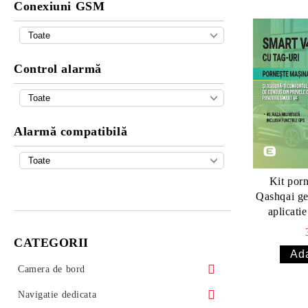
Conexiuni GSM
Control alarmă
Alarmă compatibilă
Kit por
Qashqai ge
aplicati
(montaj inc
CATEGORII
v
Camera de bord
Camera DVR universala 313 Autolensa
Navigatie dedicata