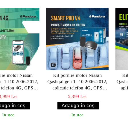
nire motor Nissan
Kit pornire motor Nissan
Ki
n 1 J10 2006-2012,
Qashqai gen 1 J10 2006-2012,
Qashq
e telefon 4G, GPS
aplicatie telefon 4G, GPS
apl
lus) - Pandora Smart
(montaj inclus) - Pandora Smart
pager,
3,999 Lei
5,399 Lei
4 (cu tag)
Pro V4 cu taguri
in
In stoc
In stoc