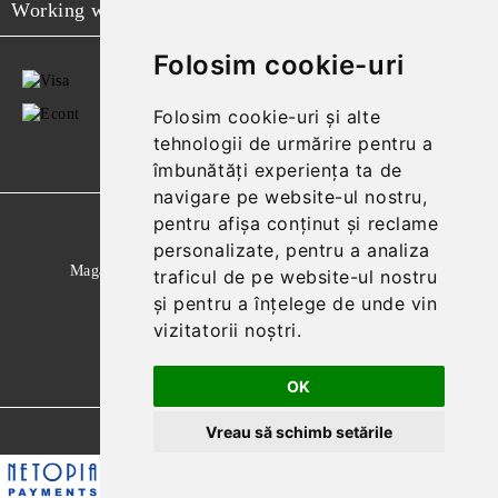
Working with
Folosim cookie-uri
Folosim cookie-uri și alte
tehnologii de urmărire pentru a
îmbunătăți experiența ta de
navigare pe website-ul nostru,
pentru afișa conținut și reclame
GDPR
personalizate, pentru a analiza
Magazinul nostru respecta 100% prevederile GDPR.
traficul de pe website-ul nostru
și pentru a înțelege de unde vin
Citeste politica de confidentialitate
vizitatorii noștri.
Informatiile mele personale
OK
Vreau să schimb setările
Solutie comert electronic Seliton