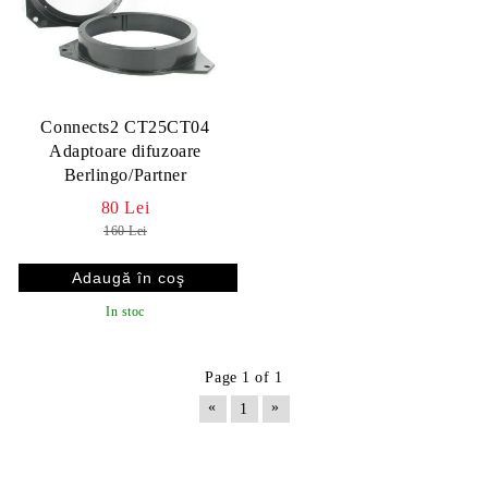
Connects2 CT25CT04
Adaptoare difuzoare
Berlingo/Partner
80 Lei
160 Lei
In stoc
Page 1 of 1
«
»
1