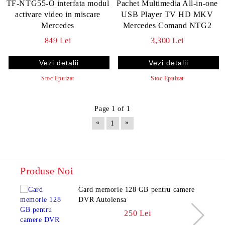
TF-NTG55-O interfata modul
Pachet Multimedia All-in-one
activare video in miscare
USB Player TV HD MKV
Mercedes
Mercedes Comand NTG2
849 Lei
3,300 Lei
Vezi detalii
Vezi detalii
Stoc Epuizat
Stoc Epuizat
Page 1 of 1
«
»
1
Produse Noi
Card memorie 128 GB pentru camere
DVR Autolensa
250 Lei