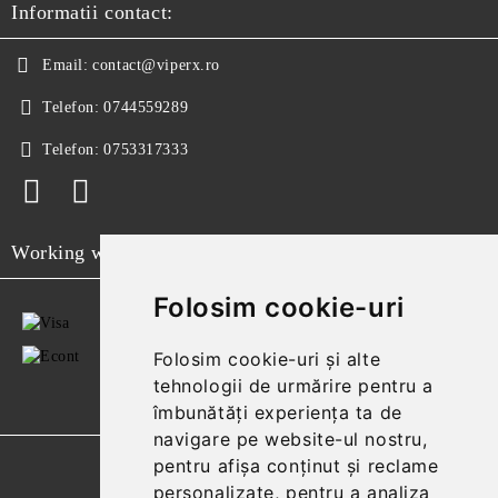
Informatii contact:
Email:
contact@viperx.ro
Telefon:
0744559289
Telefon:
0753317333
Working with
Folosim cookie-uri
Folosim cookie-uri și alte
tehnologii de urmărire pentru a
îmbunătăți experiența ta de
navigare pe website-ul nostru,
pentru afișa conținut și reclame
GDPR
personalizate, pentru a analiza