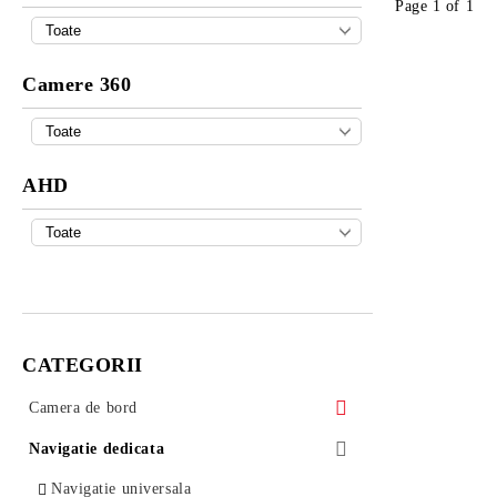
Page 1 of 1
Camere 360
AHD
CATEGORII
Camera de bord
Camera DVR universala 313 Autolensa
Navigatie dedicata
Camera de bord AUTOLENSA
Navigatie universala