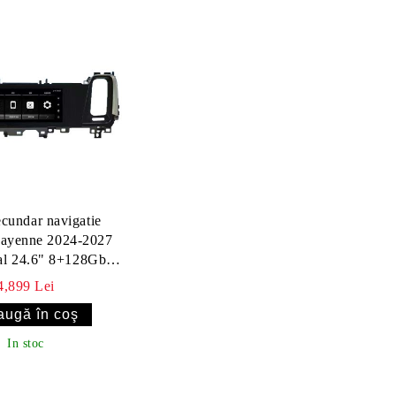
ecundar navigatie
Cayenne 2024-2027
al 24.6" 8+128Gb
8core 4G
4,899 Lei
In stoc