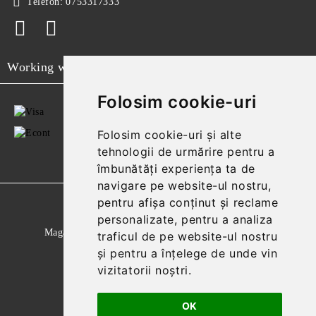
Telefon:
0753317333
Working with
Folosim cookie-uri
Folosim cookie-uri și alte
tehnologii de urmărire pentru a
îmbunătăți experiența ta de
navigare pe website-ul nostru,
pentru afișa conținut și reclame
GDPR
personalizate, pentru a analiza
Magazinul nostru respecta 100% prevederile GDPR.
traficul de pe website-ul nostru
și pentru a înțelege de unde vin
Citeste politica de confidentialitate
vizitatorii noștri.
Informatiile mele personale
OK