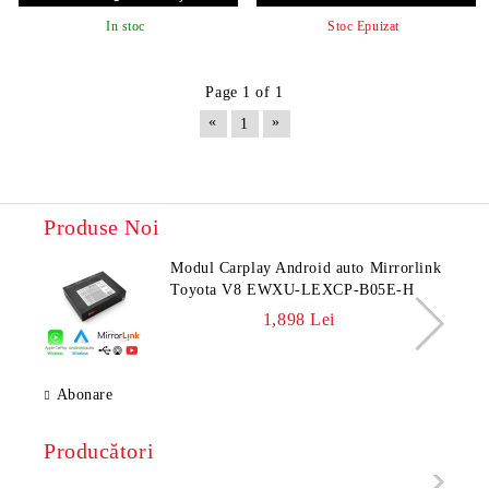
In stoc
Stoc Epuizat
Page 1 of 1
«
»
1
Produse Noi
Modul Carplay Android auto Mirrorlink
Toyota V8 EWXU-LEXCP-B05E-H
1,898 Lei
Abonare
Producători