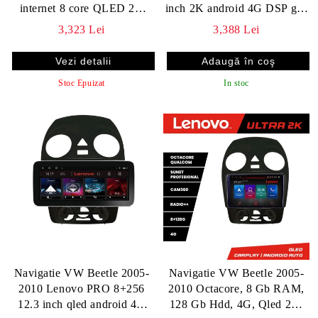
internet 8 core QLED 2K
inch 2K android 4G DSP gps
8+256 360 Lenovo
internet KIT-beetle-old
3,323 Lei
3,388 Lei
Vezi detalii
Stoc Epuizat
In stoc
Navigatie VW Beetle 2005-
Navigatie VW Beetle 2005-
2010 Lenovo PRO 8+256
2010 Octacore, 8 Gb RAM,
12.3 inch qled android 4G
128 Gb Hdd, 4G, Qled 2K,