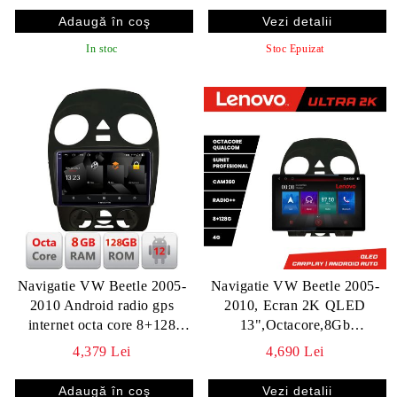
Vezi detalii
In stoc
Stoc Epuizat
Navigatie VW Beetle 2005-
Navigatie VW Beetle 2005-
2010 Android radio gps
2010, Ecran 2K QLED
internet octa core 8+128
13",Octacore,8Gb
carplay android auto
RAM,128Gb
4,379 Lei
4,690 Lei
Hdd,4G,360,DSP,Carplay,Bluet
Vezi detalii