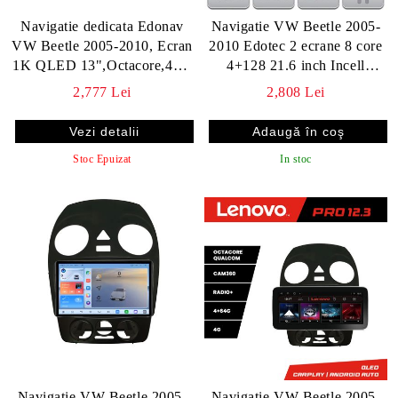
Navigatie dedicata Edonav
Navigatie VW Beetle 2005-
VW Beetle 2005-2010, Ecran
2010 Edotec 2 ecrane 8 core
1K QLED 13",Octacore,4Gb
4+128 21.6 inch Incell
RAM,64Gb
android Wifi 5Ghz gps
2,777 Lei
2,808 Lei
Hdd,4G,360,DSP,Carplay,Bluetooth
internet KIT-beetle-old
Vezi detalii
Stoc Epuizat
In stoc
Navigatie VW Beetle 2005-
Navigatie VW Beetle 2005-