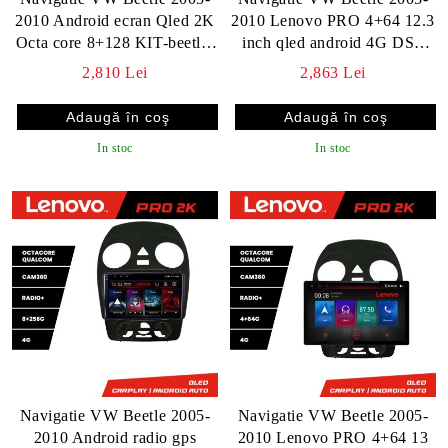
2010 Android ecran Qled 2K
2010 Lenovo PRO 4+64 12.3
Octa core 8+128 KIT-beetle-
inch qled android 4G DSP
old+EDT-E409V3
gps internet KIT-beetle-old
2,810 Lei
2,863 Lei
In stoc
In stoc
Navigatie VW Beetle 2005-
Navigatie VW Beetle 2005-
2010 Android radio gps
2010 Lenovo PRO 4+64 13