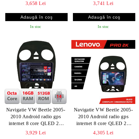
DSP gps internet KIT-beetle-
DSP, Carplay AA,
3,658 Lei
3,741 Lei
old
360,Bluetooth
In stoc
In stoc
Navigatie VW Beetle 2005-
Navigatie VW Beetle 2005-
2010 Android radio gps
2010 Android radio gps
internet 8 core QLED 2K
internet 8 core QLED 2K
16+512GB 360 Edotec
12+256 360 Lenovo
3,929 Lei
4,305 Lei