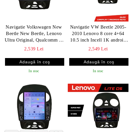
Navigatie Volkswagen New
Navigatie VW Beetle 2005-
Beetle New Beetle, Lenovo
2010 Lenovo 8 core 4+64
Ultra Original, Qualcomm 8-
10.5 inch Incell 1K android
Core, 4G, Camera 360,
Wifi 5Ghz gps internet KIT-
2,539 Lei
2,549 Lei
CarPlay Wireless, 4+64GB,
beetle-old
9"
In stoc
In stoc