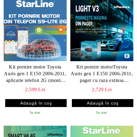
Kit pornire motor Toyota
Kit pornire motorToyota
Auris gen 1 E150 2006-2011,
Auris gen 1 E150 2006-2011,
aplicatie telefon 2G (montaj
pager cu raza extinsa
inclus) - Starline S9 2G
868Mhz, 2 x CAN (montaj
2,599 Lei
2,729 Lei
inclus) - Pandora LIGHT V3
In stoc
In stoc