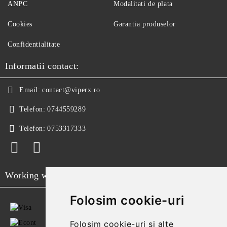
ANPC
Modalitati de plata
Cookies
Garantia produselor
Confidentialitate
Informatii contact:
Email:
contact@viperx.ro
Telefon:
0744559289
Telefon:
0753317333
Working with
Folosim cookie-uri
Folosim cookie-uri și alte