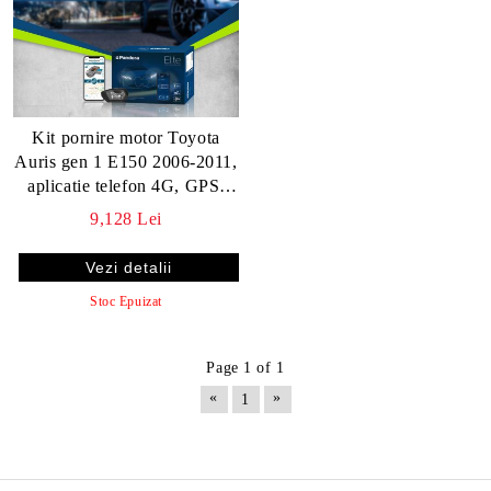
Kit pornire motor Toyota
Auris gen 1 E150 2006-2011,
aplicatie telefon 4G, GPS,
pager, tag, telecomanda
9,128 Lei
(montaj inclus) - Pandora
ELITE
Vezi detalii
Stoc Epuizat
Page 1 of 1
«
»
1