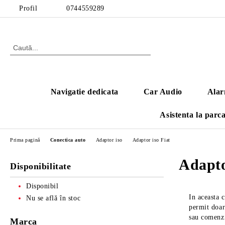
Profil
0744559289
Navigatie dedicata
Car Audio
Alar
Asistenta la parc
Prima pagină
Conectica auto
Adaptor iso
Adaptor iso Fiat
Adapto
Disponibilitate
Disponibil
In aceasta 
Nu se află în stoc
permit doar
sau comenzi
Marca