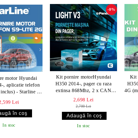
-0%
Kit pornire motorHyundai
Kit
ire motor Hyundai
H350 2014-, pager cu raza
H350 
, aplicatie telefon
extinsa 868Mhz, 2 x CAN
4G (mo
inclus) - Starline S9
(montaj inclus) - Pandora
2G
2,698 Lei
2,599 Lei
LIGHT V3
2,700 Lei
In stoc
In stoc