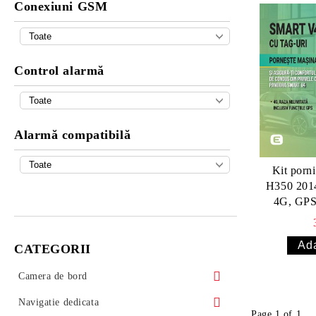
Conexiuni GSM
Control alarmă
Alarmă compatibilă
Kit porn
H350 2014-
4G, GPS 
Pandora 
CATEGORII
Camera de bord
Camera DVR universala 313 Autolensa
Navigatie dedicata
Page 1 of 1