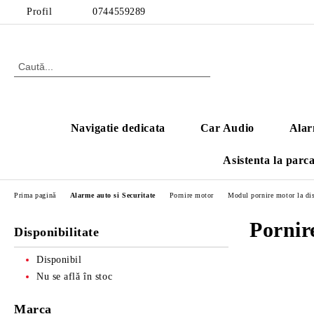
Profil
0744559289
Navigatie dedicata
Car Audio
Alar
Asistenta la parc
Prima pagină
Alarme auto si Securitate
Pornire motor
Modul pornire motor la dis
Pornir
Disponibilitate
Disponibil
Nu se află în stoc
Marca