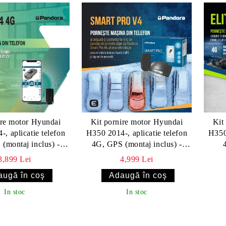
ire motor Hyundai
Kit pornire motor Hyundai
Kit
, aplicatie telefon
H350 2014-, aplicatie telefon
H350 
(montaj inclus) -
4G, GPS (montaj inclus) -
Smart v4 (cu tag)
Pandora Smart Pro V4 cu
telec
3,899 Lei
4,999 Lei
taguri
In stoc
In stoc