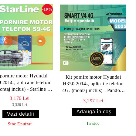
-10%
 pornire motor Hyundai
Kit pornire motor Hyundai
2014-, aplicatie telefon
H350 2014-, aplicatie telefon
ntaj inclus) - Starline S9
4G, (montaj inclus) - Pandora
v2 4G
Smart v4 ES(fara tag)
3,176 Lei
3,297 Lei
3,530 Lei
Vezi detalii
In stoc
Stoc Epuizat