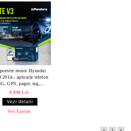
 pornire motor Hyundai
2014-, aplicatie telefon
4G, GPS, pager, tag,
omanda (montaj inclus) -
8,898 Lei
Pandora ELITE
Vezi detalii
Stoc Epuizat
«
»
1