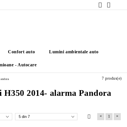
Confort auto
Lumini ambientale auto
mioane - Autocare
7 produs(e)
Pandora
ai H350 2014- alarma Pandora
«
»
1