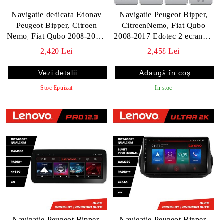
Navigatie dedicata Edonav
Navigatie Peugeot Bipper,
Peugeot Bipper, Citroen
CitroenNemo, Fiat Qubo
Nemo, Fiat Qubo 2008-2017,
2008-2017 Edotec 2 ecrane 8
Ecran 1K QLED
core 4+128 21.6 inch Incell
2,420 Lei
2,458 Lei
13",Octacore,4Gb
android Wifi 5Ghz gps
RAM,64Gb
internet Kit-bipper v1
Vezi detalii
Hdd,4G,360,DSP,Carplay,Bluetooth
Stoc Epuizat
In stoc
EDT-E413 V1
Navigatie Peugeot Bipper,
Navigatie Peugeot Bipper,