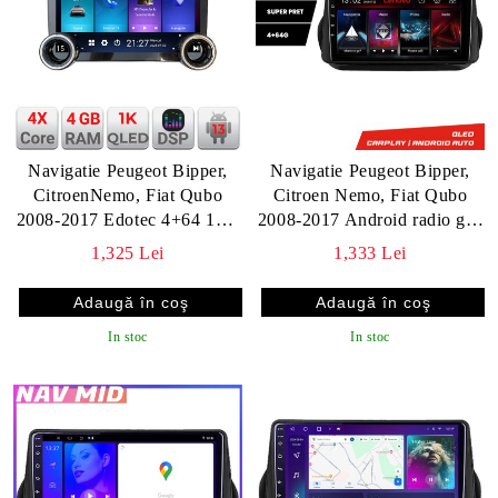
Navigatie Peugeot Bipper,
Navigatie Peugeot Bipper,
CitroenNemo, Fiat Qubo
Citroen Nemo, Fiat Qubo
2008-2017 Edotec 4+64 10.5
2008-2017 Android radio gps
inch Incell 1K android Wifi
internet 4+64 Lenovo v1
1,325 Lei
1,333 Lei
5Ghz gps internet Kit-bipper
v1
In stoc
In stoc