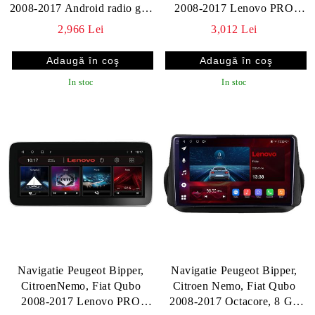
2008-2017 Android radio gps
2008-2017 Lenovo PRO
internet 8 core QLED 2K
4+64 13 inch 2K android 4G
2,966 Lei
3,012 Lei
8+256 360 Lenovo v1
DSP gps internet Kit-bipper
v1
In stoc
In stoc
Navigatie Peugeot Bipper,
Navigatie Peugeot Bipper,
CitroenNemo, Fiat Qubo
Citroen Nemo, Fiat Qubo
2008-2017 Lenovo PRO
2008-2017 Octacore, 8 Gb