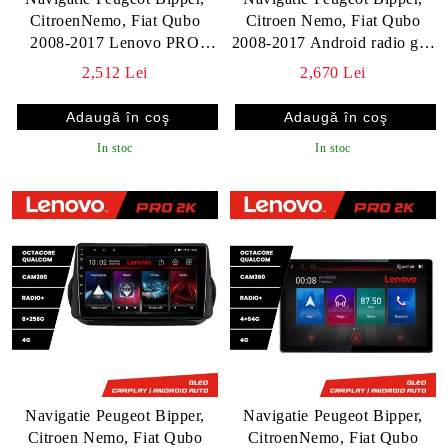
CitroenNemo, Fiat Qubo
Citroen Nemo, Fiat Qubo
2008-2017 Lenovo PRO
2008-2017 Android radio gps
4+64 12.3 inch qled android
internet 8 core QLED
2,512 Lei
2,670 Lei
4G DSP gps internet Kit-
Qualcomm 4+64 360 Lenovo
bipper v1
v1
In stoc
In stoc
Navigatie Peugeot Bipper,
Navigatie Peugeot Bipper,
Citroen Nemo, Fiat Qubo
CitroenNemo, Fiat Qubo