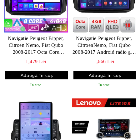
Navigatie Peugeot Bipper,
Navigatie Peugeot Bipper,
Citroen Nemo, Fiat Qubo
CitroenNemo, Fiat Qubo
2008-2017 Octa Core
2008-2017 Android radio gps
EDOTEC-LITE Android
internet 4+64 carplay android
1,479 Lei
1,666 Lei
Ecran 720P Octa Core 4+32
auto Kit-bipper+EDT-E310v3
Carplay Android auto v1
v1
In stoc
In stoc