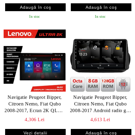
In stoc
In stoc
Navigatie Peugeot Bipper,
Navigatie Peugeot Bipper,
Citroen Nemo, Fiat Qubo
Citroen Nemo, Fiat Qubo
2008-2017, Ecran 2K QLED
2008-2017 Android radio gps
13",Octacore,8Gb
internet 8+128 carplay
4,306 Lei
4,613 Lei
RAM,128Gb
android auto v1
Hdd,4G,360,DSP,Carplay,Bluetooth
Vezi detalii