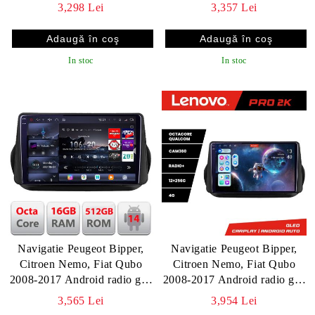
8+256 12.3 inch qled android
RAM, 128 Gb Hdd, 4G, Qled
3,298 Lei
3,357 Lei
4G DSP gps internet Kit-
2K, DSP, Carplay AA,
bipper v1
360,Bluetooth E510-PRO-2K
v1
In stoc
In stoc
Navigatie Peugeot Bipper,
Navigatie Peugeot Bipper,
Citroen Nemo, Fiat Qubo
Citroen Nemo, Fiat Qubo
2008-2017 Android radio gps
2008-2017 Android radio gps
internet 8 core QLED 2K
internet 8 core QLED 2K
3,565 Lei
3,954 Lei
16+512GB 360 Edotec v1
12+256 360 Lenovo v1