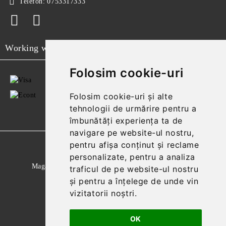
Telefon:
0753317333
Working with
Folosim cookie-uri
Folosim cookie-uri și alte
tehnologii de urmărire pentru a
îmbunătăți experiența ta de
navigare pe website-ul nostru,
pentru afișa conținut și reclame
GDPR
personalizate, pentru a analiza
Magazinul nostru respecta 100% prevederile GDPR.
traficul de pe website-ul nostru
și pentru a înțelege de unde vin
Citeste politica de confidentialitate
vizitatorii noștri.
Informatiile mele personale
OK