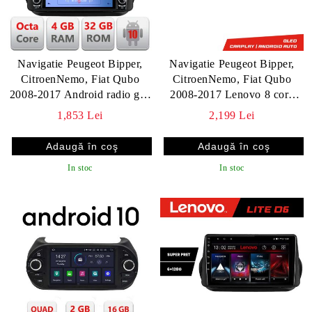
Navigatie Peugeot Bipper,
Navigatie Peugeot Bipper,
CitroenNemo, Fiat Qubo
CitroenNemo, Fiat Qubo
2008-2017 Android radio gps
2008-2017 Lenovo 8 core
internet Octa Core 4+64 LTE
4+64 10.5 inch Incell 1K
1,853 Lei
2,199 Lei
Kit-bipper+EDT-E710 v1
android Wifi 5Ghz gps
internet Kit-bipper v1
In stoc
In stoc