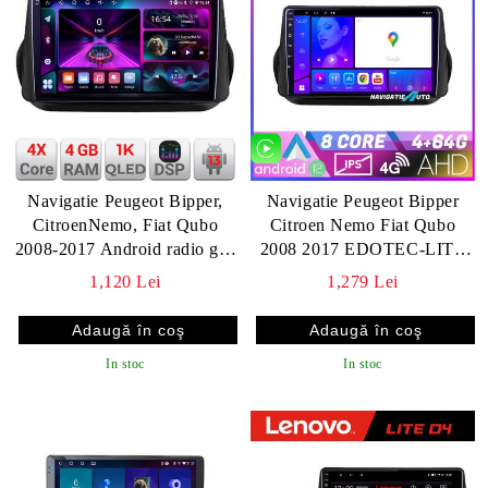
Navigatie Peugeot Bipper,
Navigatie Peugeot Bipper
CitroenNemo, Fiat Qubo
Citroen Nemo Fiat Qubo
2008-2017 Android radio gps
2008 2017 EDOTEC-LITE
internet 4+64 InCell Display
Android radio gps internet
1,120 Lei
1,279 Lei
1K Kit-bipper+EDT-E210-
Octa core 4+32 Carplay v1
RK V1
In stoc
In stoc