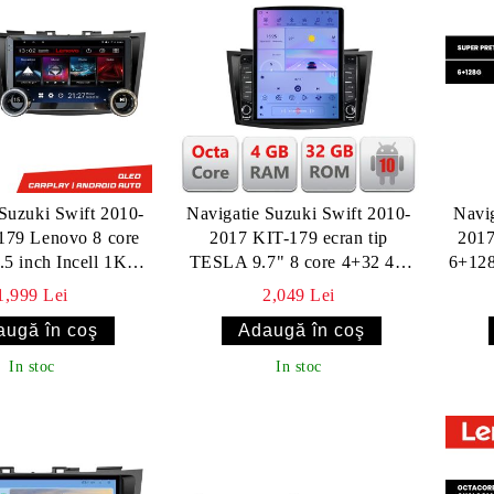
Suzuki Swift 2010-
Navigatie Suzuki Swift 2010-
Navig
9 Lenovo 8 core
2017 KIT-179 ecran tip
2017
.5 inch Incell 1K
TESLA 9.7" 8 core 4+32 4G
6+12
fi 5Ghz gps internet
DSP Android Radio Bluetooth
Nav
1,999 Lei
2,049 Lei
Internet GPS WIFI
In stoc
In stoc