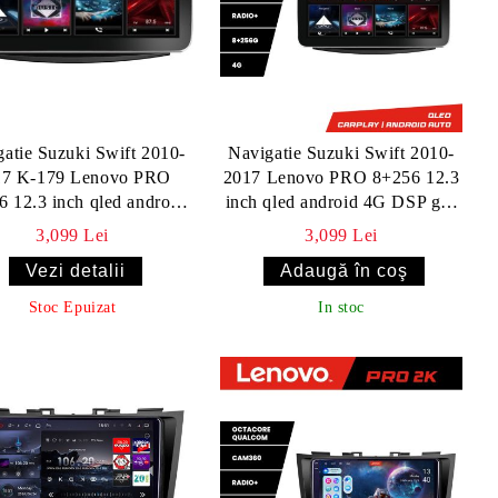
atie Suzuki Swift 2010-
Navigatie Suzuki Swift 2010-
17 K-179 Lenovo PRO
2017 Lenovo PRO 8+256 12.3
 12.3 inch qled android
inch qled android 4G DSP gps
4G DSP gps internet
internet Kit-179
3,099 Lei
3,099 Lei
Vezi detalii
Stoc Epuizat
In stoc