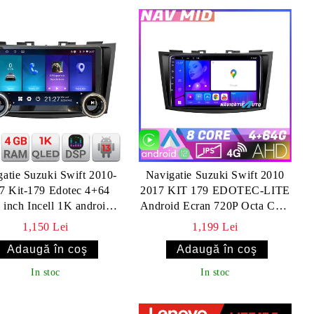
atie Suzuki Swift 2010-
Navigatie Suzuki Swift 2010
 Kit-179 Edotec 4+64
2017 KIT 179 EDOTEC-LITE
 inch Incell 1K android
Android Ecran 720P Octa Core
ifi 5Ghz gps internet
4+32 Carplay
1,150 Lei
1,199 Lei
In stoc
In stoc