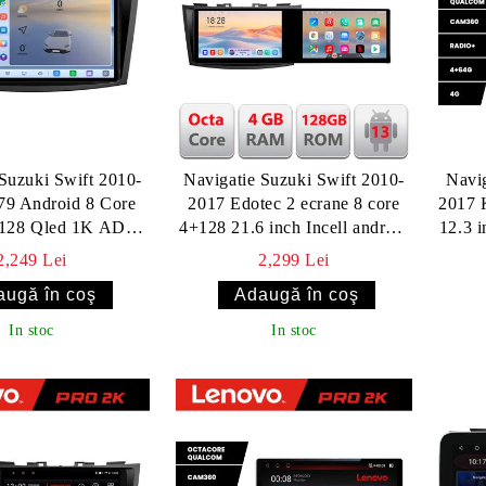
Suzuki Swift 2010-
Navigatie Suzuki Swift 2010-
Navig
79 Android 8 Core
2017 Edotec 2 ecrane 8 core
2017 
+128 Qled 1K ADAS
4+128 21.6 inch Incell android
12.3 
 GPS 360 KIT-
Wifi 5Ghz gps internet Kit-179
2,249 Lei
2,299 Lei
+EDT-E409V3
In stoc
In stoc