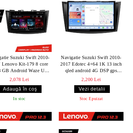
atie Suzuki Swift 2010-
Navigatie Suzuki Swift 2010-
 Lenovo Kit-179 8 core
2017 Edotec 4+64 1K 13 inch
8 GB Android Waze USB
qled android 4G DSP gps
igatie Internet Youtube
internet Kit-179
2,078 Lei
2,200 Lei
Radio
Vezi detalii
In stoc
Stoc Epuizat