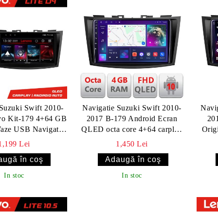
Suzuki Swift 2010-
Navigatie Suzuki Swift 2010-
Navi
vo Kit-179 4+64 GB
2017 B-179 Android Ecran
20
aze USB Navigatie
QLED octa core 4+64 carplay
Orig
et Youtube Radio
android auto KIT-179+EDT-
4G,
1,199 Lei
1,450 Lei
E309V3
W
In stoc
In stoc