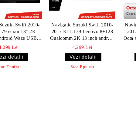
Suzuki Swift 2010-
Navigatie Suzuki Swift 2010-
Navig
179 ecran 13" 2K
2017 KIT-179 Lenovo 8+128
201
ndroid Waze USB
Qualcomm 2K 13 inch android
Octa 
e 4G 360 Toslink
4G DSP
8+
4,099 Lei
4,299 Lei
outube Rad
ezi detalii
Vezi detalii
toc Epuizat
Stoc Epuizat