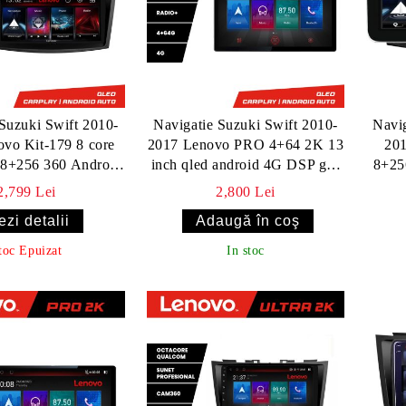
Suzuki Swift 2010-
Navigatie Suzuki Swift 2010-
Navig
vo Kit-179 8 core
2017 Lenovo PRO 4+64 2K 13
20
+256 360 Android
inch qled android 4G DSP gps
8+256
Navigatie Internet
internet Kit-179
2,799 Lei
2,800 Lei
utube Radio
ezi detalii
toc Epuizat
In stoc