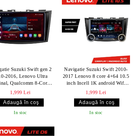
gatie Suzuki Swift gen 2
Navigatie Suzuki Swift 2010-
10-2016, Lenovo Ultra
2017 Lenovo 8 core 4+64 10.5
inal, Qualcomm 8-Core,
inch Incell 1K android Wifi
 Camera 360, CarPlay
5Ghz gps internet Kit-179
1,999 Lei
1,999 Lei
ireless, 4+64GB, 9"
In stoc
In stoc