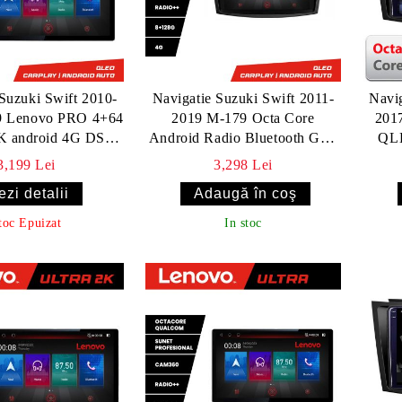
Suzuki Swift 2010-
Navigatie Suzuki Swift 2011-
Navig
9 Lenovo PRO 4+64
2019 M-179 Octa Core
2017
2K android 4G DSP
Android Radio Bluetooth GPS
QL
ps internet
WIFI/4G DSP 2K 8+128GB
Andr
3,199 Lei
3,298 Lei
360 Toslink
I
ezi detalii
toc Epuizat
In stoc