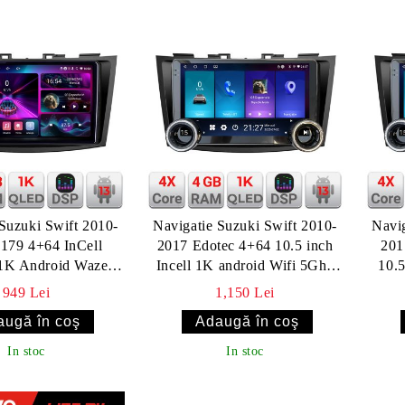
Suzuki Swift 2010-
Navigatie Suzuki Swift 2010-
Navig
4 InCell
2017 Edotec 4+64 10.5 inch
2017
 1K Android Waze
Incell 1K android Wifi 5Ghz
10.5
igatie Internet
gps internet Kit-179
W
949 Lei
1,150 Lei
utube Radio
In stoc
In stoc