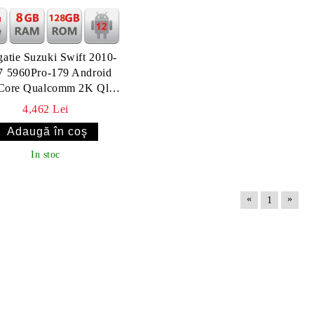
atie Suzuki Swift 2010-
7 5960Pro-179 Android
Core Qualcomm 2K Qled
128 DTS DSP 360 4G
4,462 Lei
Optical
In stoc
«
»
1