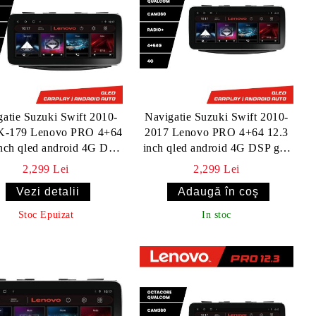
atie Suzuki Swift 2010-
Navigatie Suzuki Swift 2010-
K-179 Lenovo PRO 4+64
2017 Lenovo PRO 4+64 12.3
inch qled android 4G DSP
inch qled android 4G DSP gps
gps internet
internet Kit-179
2,299 Lei
2,299 Lei
Vezi detalii
Stoc Epuizat
In stoc