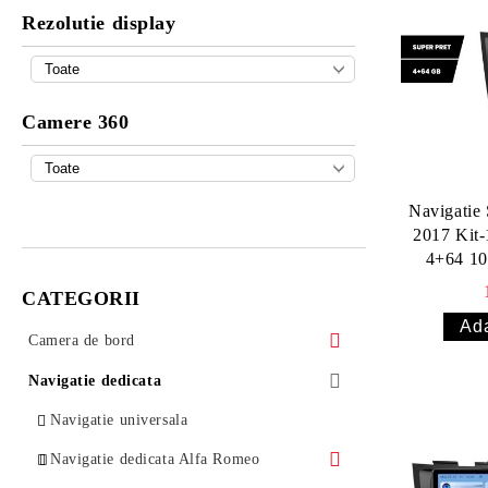
Rezolutie display
Camere 360
Navigatie 
2017 Kit-17
4+64 10
android Wi
CATEGORII
Camera de bord
Camera DVR universala 313 Autolensa
Navigatie dedicata
Camera de bord AUTOLENSA
Navigatie universala
Camera DVR universala Autolensa
Camera de bord LENOVO
Navigatie dedicata Alfa Romeo