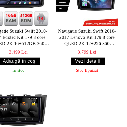
atie Suzuki Swift 2010-
Navigatie Suzuki Swift 2010-
 Edotec Kit-179 8 core
2017 Lenovo Kit-179 8 core
ED 2K 16+512GB 360
QLED 2K 12+256 360
oid Waze USB Navigatie
Android Waze USB Navigatie
3,499 Lei
3,799 Lei
nternet Youtube Radio
Internet Youtube Radio
Vezi detalii
In stoc
Stoc Epuizat