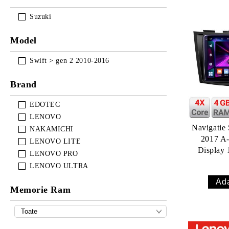
Suzuki
Model
Swift > gen 2 2010-2016
Brand
EDOTEC
LENOVO
Navigatie 
NAKAMICHI
2017 A-179 4+6
LENOVO LITE
Display
LENOVO PRO
USB Nav
LENOVO ULTRA
Yo
Memorie Ram