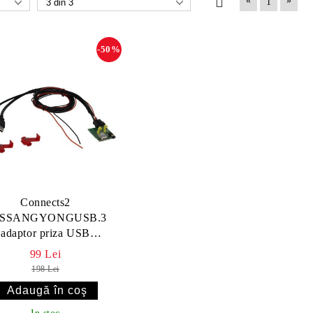
«
»
1
-50%
Connects2
SSANGYONGUSB.3
adaptor priza USB
GYONG Actyon 2012-
99 Lei
2013
198 Lei