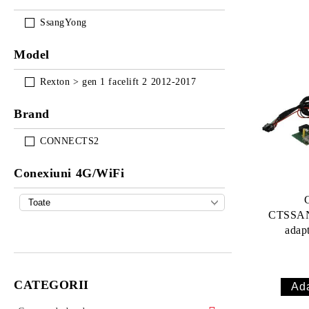
SsangYong
Model
Rexton > gen 1 facelift 2 2012-2017
Brand
CONNECTS2
Conexiuni 4G/WiFi
CTSSA
adap
SSANG
CATEGORII