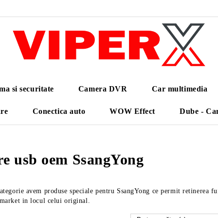
ma si securitate
Camera DVR
Car multimedia
are
Conectica auto
WOW Effect
Dube - Ca
re usb oem SsangYong
categorie avem produse speciale pentru SsangYong ce permit retinerea func
market in locul celui original.