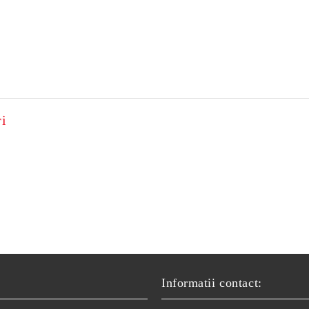
i
ri electronice digitale
Modul Carplay Android auto
 HD Audi A4 A4L S4 RS4
Mirrorlink Toyota V8 EWXU-
-2016
LEXCP-B05E-H
5,999 Lei
1,898 Lei
Informatii contact: