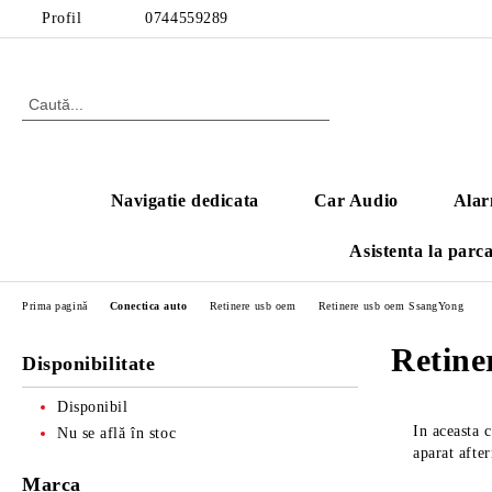
Profil
0744559289
Navigatie dedicata
Car Audio
Alar
Asistenta la parc
Prima pagină
Conectica auto
Retinere usb oem
Retinere usb oem SsangYong
Retine
Disponibilitate
Disponibil
In aceasta 
Nu se află în stoc
aparat after
Marca