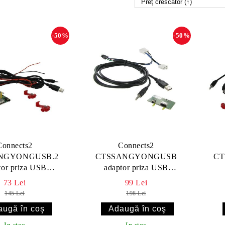
-50%
-50%
Connects2
Connects2
NGYONGUSB.2
CTSSANGYONGUSB
CT
tor priza USB
adaptor priza USB
YONG REXTON
SSANGYONG KORANDO
SSAN
73 Lei
99 Lei
2012-2013
2011-2013
145 Lei
198 Lei