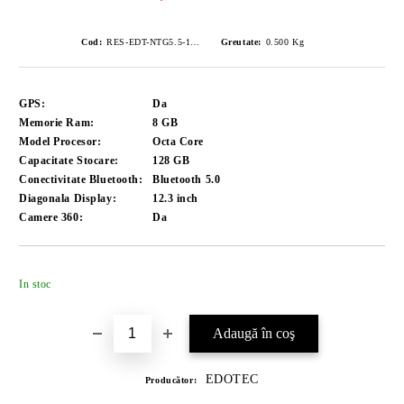
Cod:
RES-EDT-NTG5.5-12.3-8+128
Greutate:
0.500
Kg
GPS:
Da
Memorie Ram:
8 GB
Model Procesor:
Octa Core
Capacitate Stocare:
128 GB
Conectivitate Bluetooth:
Bluetooth 5.0
Diagonala Display:
12.3 inch
Camere 360:
Da
Îmi doresc
In stoc
EDOTEC
Producător: