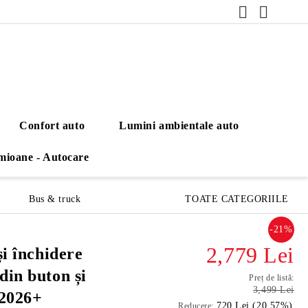
Confort auto
Lumini ambientale auto
mioane - Autocare
Bus & truck
TOATE CATEGORIILE
-21%
2,779 Lei
și închidere
din buton și
Preț de listă:
3,499 Lei
 2026+
720 Lei (20.57%)
Reducere: