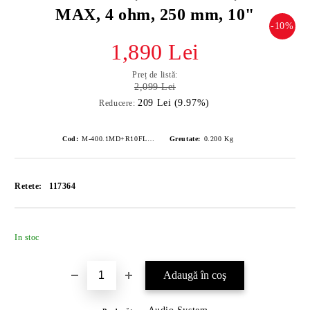
MAX, 4 ohm, 250 mm, 10"
-10%
1,890 Lei
Preț de listă:
2,099 Lei
209 Lei (9.97%)
Reducere:
Cod:
M-400.1MD+R10FLATEVO3
Greutate:
0.200
Kg
Retete:
117364
Îmi doresc
In stoc