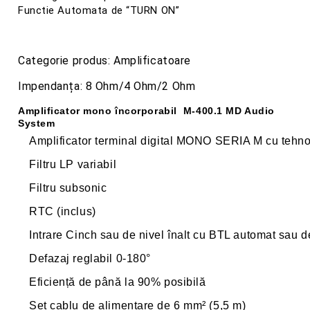
Functie Automata de “TURN ON”
Categorie produs: Amplificatoare
Impendanța: 8 Ohm/4 Ohm/2 Ohm
Amplificator mono încorporabil M-400.1 MD Audio
System
Amplificator terminal digital MONO SERIA M
cu tehn
Filtru LP variabil
Filtru subsonic
RTC (inclus)
Intrare Cinch sau de nivel înalt cu BTL automat sau d
Defazaj reglabil 0-180°
Eficiență de până la 90% posibilă
Set cablu de alimentare de 6 mm² (5,5 m)