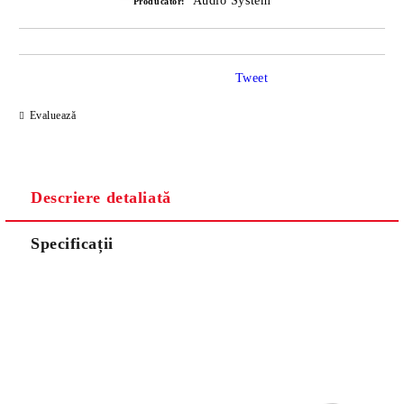
Audio System
Producător:
Tweet
Evaluează
Descriere detaliată
Specificații